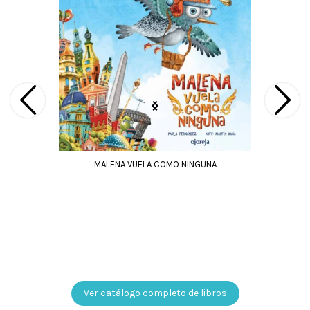
UR
MALENA VUELA COMO NINGUNA
Ver catálogo completo de libros