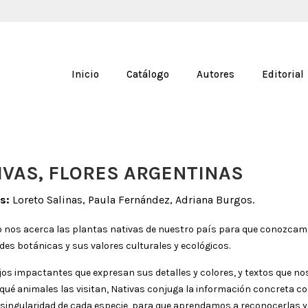
Inicio
Catálogo
Autores
Editorial
IVAS, FLORES ARGENTINAS
s:
Loreto Salinas, Paula Fernández, Adriana Burgos.
ro nos acerca las plantas nativas de nuestro país para que conozca
des botánicas y sus valores culturales y ecológicos.
jos impactantes que expresan sus detalles y colores, y textos que no
qué animales las visitan, Nativas conjuga la información concreta co
y singularidad de cada especie, para que aprendamos a reconocerlas y