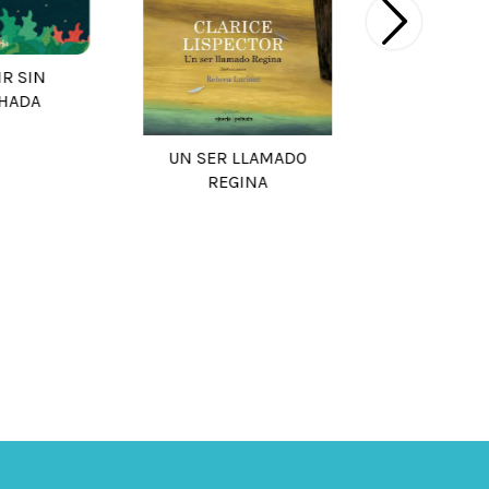
R SIN
HADA
EL VALIENTE
DIEN
UN SER LLAMADO
REGINA