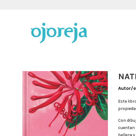
NAT
Autor/e
Este lib
propieda
Con dibu
cuentan 
belleza 