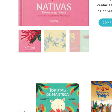
cuidarla
balcones
COMP