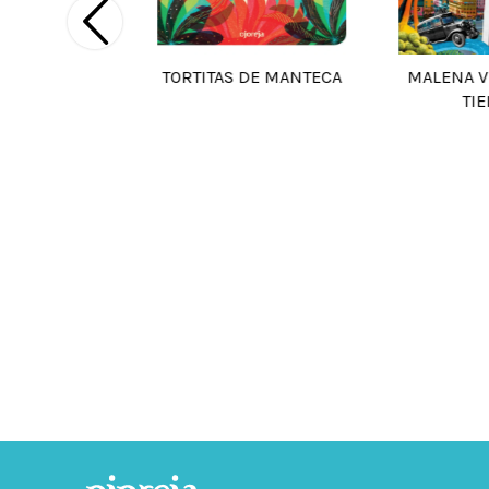
TORTITAS DE MANTECA
MALENA V
TI
UA y otros
entos