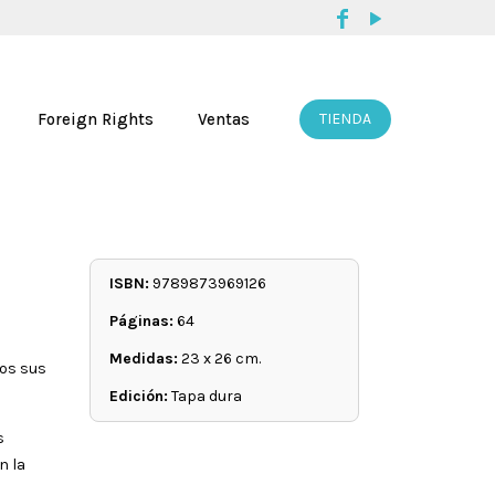
Foreign Rights
Ventas
TIENDA
ISBN:
9789873969126
Páginas:
64
Medidas:
23 x 26 cm.
mos sus
Edición:
Tapa dura
s
n la